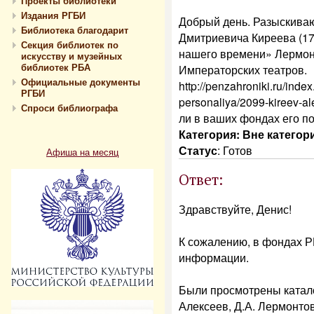
Проекты библиотеки
Издания РГБИ
Добрый день. Разыскиваю
Библиотека благодарит
Дмитриевича Киреева (17
Секция библиотек по
нашего времени» Лермон
искусству и музейных
библиотек РБА
Императорских театров.
Официальные документы
http://penzahroniki.ru/ind
РГБИ
personaliya/2099-kireev-a
Спроси библиографа
ли в ваших фондах его по
Категория: Вне категор
Статус
:
Готов
Афиша на месяц
Ответ:
Здравствуйте, Денис!
К сожалению, в фондах Р
информации.
Были просмотрены катало
Алексеев, Д.А. Лермонтов