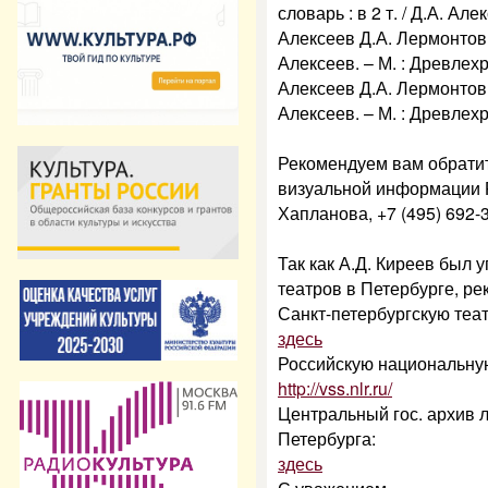
словарь : в 2 т. / Д.А. Ал
Алексеев Д.А. Лермонтов. 
Алексеев. – М. : Древлех
Алексеев Д.А. Лермонтов 
Алексеев. – М. : Древлехра
Рекомендуем вам обратит
визуальной информации Р
Хапланова, +7 (495) 692-35
Так как А.Д. Киреев был
театров в Петербурге, ре
Санкт-петербургскую теа
здесь
Российскую национальную
http://vss.nlr.ru/
Центральный гос. архив л
Петербурга:
здесь