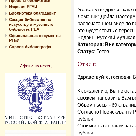
Проекты библиотеки
Издания РГБИ
Уважаемые друзья, как я 
Библиотека благодарит
Ламанчи" Дейла Вассерма
Секция библиотек по
распечатанном виде по п
искусству и музейных
библиотек РБА
это будет стоить с перес
Официальные документы
Бедрин, Русский музыкал
РГБИ
Категория: Вне категор
Спроси библиографа
Статус
:
Готов
Ответ:
Афиша на месяц
Здравствуйте, господин 
К сожалению, Вы не оста
сможем направить Вам р
Объем пьесы - 69 страниц
Согласно Прейскуранту Р
рублей.
Стоимость отправки зака
рублей.