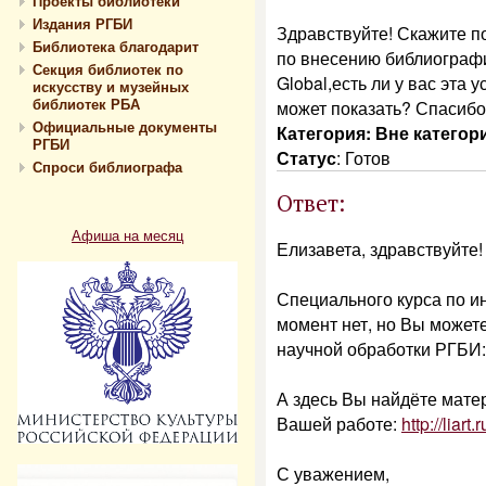
Проекты библиотеки
Издания РГБИ
Здравствуйте! Скажите по
Библиотека благодарит
по внесению библиограф
Секция библиотек по
Global,есть ли у вас эта у
искусству и музейных
библиотек РБА
может показать? Спасибо
Официальные документы
Категория: Вне категор
РГБИ
Статус
:
Готов
Спроси библиографа
Ответ:
Афиша на месяц
Елизавета, здравствуйте!
Специального курса по и
момент нет, но Вы можете
научной обработки РГБИ
А здесь Вы найдёте мате
Вашей работе:
http://liart
С уважением,